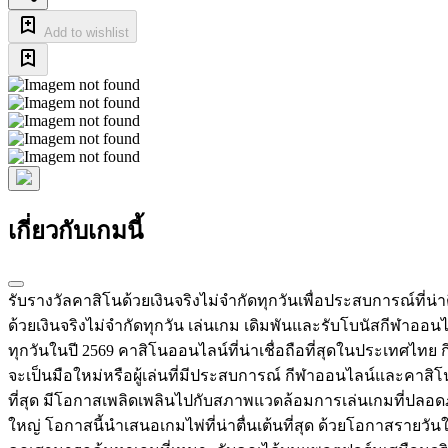
Add to wishlist
เกี่ยวกับเกมนี้
รับรางวัลคาสิโนด้วยเงินจริงไม่จำกัดทุกวันเพื่อประสบการณ์ที่
ด้วยเงินจริงไม่จำกัดทุกวัน เล่นเกม เดิมพันและรับโบนัสกีฬาออ
ทุกวันในปี 2569 คาสิโนออนไลน์ที่น่าเชื่อถือที่สุดในประเทศไท
จะเป็นมือใหม่หรือผู้เล่นที่มีประสบการณ์ กีฬาออนไลน์และคาส
ที่สุด มีโอกาสเพลิดเพลินไปกับสภาพแวดล้อมการเล่นเกมที่ปลอด
ใหญ่ โอกาสนี้นำเสนอเกมไพ่ที่น่าตื่นเต้นที่สุด ด้วยโอกาสรายวัน