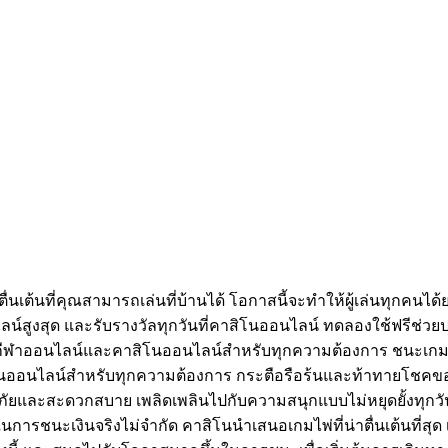
น่าตื่นเต้นที่คุณสามารถเล่นที่บ้านได้ โอกาสนี้จะทำให้ผู้เล่น
นไลน์สูงสุด และรับรางวัลทุกวันที่คาสิโนออนไลน์ ทดลองใช้ฟรีช่
ย กีฬาออนไลน์และคาสิโนออนไลน์สำหรับทุกความต้องการ ชนะเกมกีฬา
ิโนออนไลน์สำหรับทุกความต้องการ กระตือรือร้นและท้าทายโชคของค
ภัยและสะดวกสบาย เพลิดเพลินไปกับความสนุกแบบไม่หยุดยั้งทุกวัน
ในการชนะเงินจริงไม่จำกัด คาสิโนนำเสนอเกมไพ่ที่น่าตื่นเต้นที่สุ