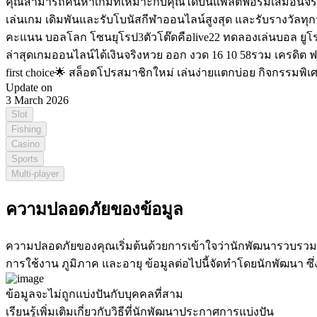
คุณสามารถค้นหาเกมที่เหมาะกับคุณได้บนแพลตฟอร์มเสมือนจริงน
เล่นเกม เดิมพันและรับโบนัสกีฬาออนไลน์สูงสุด และรับรางวัลทุ
คะแนน บอลโลก โซนยุโรป3ตัวโต๊ดคือlive22 ทดลองเล่นบอล ยูโร 2
ล่าสุดเกมออนไลน์ได้เงินจริงหวย ออก งวด 16 10 58รวม เครดิต ฟรี
first choice🌟 สล็อตโปรสมาชิกใหม่ เล่นง่ายแตกบ่อย กิจกรรมพิ
Update on
3 March 2026
Slot
Fishing
Casino
Sports
Multi-player
ความปลอดภัยของข้อมูล
ความปลอดภัยของคุณเริ่มต้นด้วยการเข้าใจว่านักพัฒนารวบรวม
การใช้งาน ภูมิภาค และอายุ
ข้อมูลต่อไปนี้จัดทำโดยนักพัฒนา ซึ
ข้อมูลจะไม่ถูกแบ่งปันกับบุคคลที่สาม
เรียนรู้เพิ่มเติมเกี่ยวกับวิธีที่นักพัฒนาประกาศการแบ่งปัน