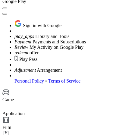
Google Play
Sign in with Google
play_apps
Library and Tools
Payment
Payments and Subscriptions
Review
My Activity on Google Play
redeem
offer
Play Pass
Adjustment
Arrangement
Personal Policy
•
Terms of Service
Game
Application
Film