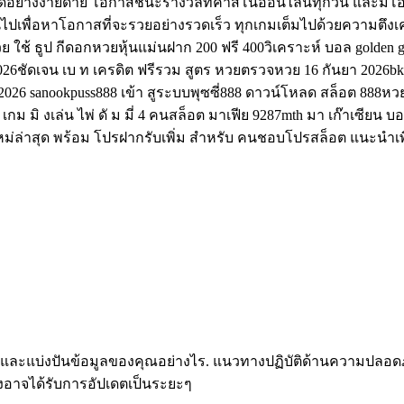
งสุดอย่างง่ายดาย โอกาสชนะรางวัลที่คาสิโนออนไลน์ทุกวัน และ
ินไปเพื่อหาโอกาสที่จะรวยอย่างรวดเร็ว ทุกเกมเต็มไปด้วยความตึงเ
วย ใช้ ธูป กีดอกหวยหุ้นแม่นฝาก 200 ฟรี 400วิเคราะห์ บอล golden 
026ชัดเจน เบ ท เครดิต ฟรีรวม สูตร หวยตรวจหวย 16 กันยา 2026bk
026 sanookpuss888 เข้า สูระบบพุซซี่888 ดาวน์โหลด สล็อต 888หว
a เกม มิ งเล่น ไพ่ ดั ม มี่ 4 คนสล็อต มาเฟีย 9287mth มา เก๊าเซียน 
ล็อตใหม่ล่าสุด พร้อม โปรฝากรับเพิ่ม สำหรับ คนชอบโปรสล็อต แนะนำเพ
และแบ่งปันข้อมูลของคุณอย่างไร.
แนวทางปฏิบัติด้านความปลอดภั
่งอาจได้รับการอัปเดตเป็นระยะๆ