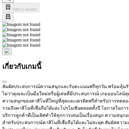
Add to wishlist
เกี่ยวกับเกมนี้
สัมผัสประสบการณ์ความสนุกและรับคะแนนฟรีทุกวัน พร้อมลุ้นรับราง
ไม่ว่าคุณจะเป็นมือใหม่หรือผู้เล่นที่มีประสบการณ์ เกมออนไลน์ส
ความสนุกของคาสิโนที่ใหญ่ที่สุดและเครดิตฟรีสำหรับการทดลองใช
รวมถึงคาสิโนที่เชื่อถือได้และโปรโมชั่นตลอดทั้งปี โอกาสใน
บริการลูกค้าที่เป็นเลิศทำให้ทุกการเล่นเป็นเรื่องสนุก ความสน
สำหรับประสบการณ์คาสิโนที่เชื่อถือได้และไม่สะดุด สัมผัสความส