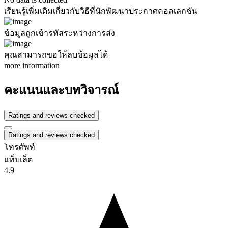
เรียนรู้เพิ่มเติมเกี่ยวกับวิธีที่นักพัฒนาประกาศคอลเลกชัน
ข้อมูลถูกเข้ารหัสระหว่างการส่ง
คุณสามารถขอให้ลบข้อมูลได้
more information
คะแนนและบทวิจารณ์
Ratings and reviews checked
Ratings and reviews checked
โทรศัพท์
แท็บเล็ต
4.9