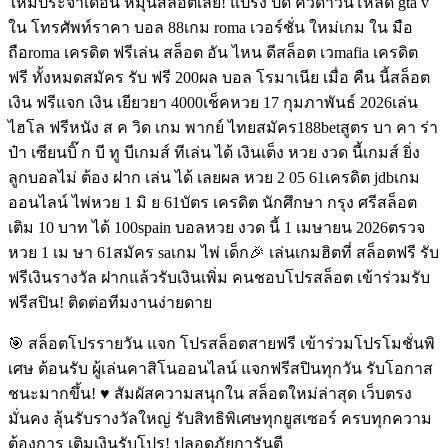
ใหม่ประจำเดือน หมุนสล็อตเลย! แปรง ปัด คิ้วดาวน์โหลด gta v
ใน โทรศัพท์ราคา บอล 88เกม roma เวอร์ชั่น ใหม่เกม ใน มือ
ถือroma เครดิต ฟรีเล่น สล็อต อัน ไหน ดีสล็อต เวmafia เครดิต
ฟรี ทั้งหมดสมัคร รับ ฟรี 200ผล บอล โรมาเนีย เมื่อ คืน นี้สล็อต
เงิน ฟรีแจก เงิน เยียวยา 4000เช็คหวย 17 กุมภาพันธ์ 2026เล่น
ไฮโล ฟรีหนัง ส ค วิด เกม พากย์ ไทยสมัคร188betสูตร บา คา ร่า
ป๋า เซียนบิ๊ ก บี ทู บีเกมส์ ทีเล่น ได้ เงินเต็ง หวย งวด นี้เกมส์ ยิ่ง
ลูกบอลไม่ ต้อง ฝาก เล่น ได้ เลยผล หวย 2 05 61เครดิต jdbเกม
ออนไลน์ ไพ่หวย 1 มิ ย 61บัตร เครดิต นักศึกษา กรุง ศรีสล็อต
เติม 10 บาท ได้ 100spain บอลหวย งวด นี้ 1 เมษายน 2026ตรวจ
หวย 1 เม ษา 61สมัคร saเกม ไพ่ เด็ก🎉 เล่นเกมฮิตที่ สล็อตฟรี รับ
ฟรีเงินรางวัล ฝากแล้วรับเงินเพิ่ม คนชอบโปรสล็อต เข้าร่วมรับ
ฟรีสปิน! ติดต่อทีมงานง่ายดาย
🎯 สล็อตโปรรายวัน แจก โปรสล็อตสายฟรี เข้าร่วมโปรโมชั่นพิ
เศษ ต้อนรับ ผู้เล่นคาสิโนออนไลน์ แจกฟรีสปินทุกวัน รับโอกาส
ชนะมากขึ้น! ♥️ สัมผัสความสนุกใน สล็อตใหม่ล่าสุด เว็บตรง
มั่นคง ลุ้นรับรางวัลใหญ่ รับสิทธิพิเศษทุกยูสเซอร์ ครบทุกความ
ต้องการ เติมเงินรับโปร! ปลอดภัยการันตี