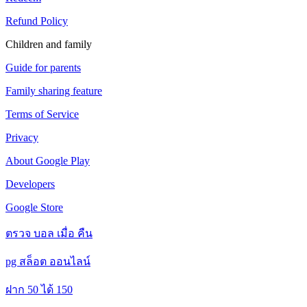
Refund Policy
Children and family
Guide for parents
Family sharing feature
Terms of Service
Privacy
About Google Play
Developers
Google Store
ตรวจ บอล เมื่อ คืน
pg สล็อต ออนไลน์
ฝาก 50 ได้ 150