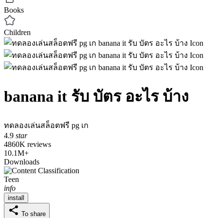
Books
Children
banana it รับ บัตร อะไร บ้าง
ทดลองเล่นสล็อตฟรี pg เก
4.9
star
4860K reviews
10.1M+
Downloads
Teen
info
install
To share