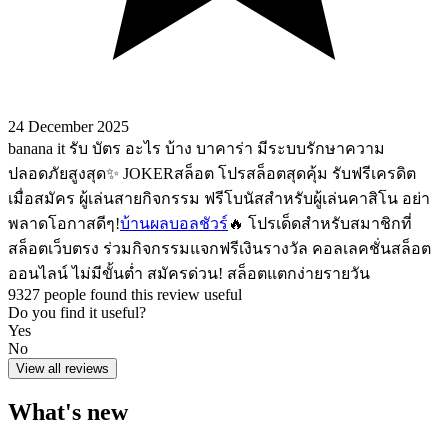
24 December 2025
banana it รับ บัตร อะไร บ้าง บาคาร่า มีระบบรักษาความ
ปลอดภัยสูงสุด✨ JOKERสล็อต โปรสล็อตสุดคุ้ม รับฟรีเครดิต
เมื่อสมัคร ผู้เล่นสายกิจกรรม ฟรีโบนัสสำหรับผู้เล่นคาสิโน อย่า
พลาดโอกาสดีๆ!
บ้านผลบอลชัวร์
🔥 โปรเด็ดสำหรับสมาชิกที่
สล็อตเว็บตรง ร่วมกิจกรรมแจกฟรีเงินรางวัล คอลเลคชั่นสล็อต
ออนไลน์ ไม่มีขั้นต่ำ สมัครด่วน! สล็อตแตกง่ายรายวัน
9327 people found this review useful
Do you find it useful?
Yes
No
View all reviews
What's new