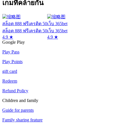
เกมที่คล้ายกัน
สล็อต 888 ฟรีเครดิต 50
เว็บ 365bet
สล็อต 888 ฟรีเครดิต 50
เว็บ 365bet
4.9 ★
4.9 ★
Google Play
Play Pass
Play Points
gift card
Redeem
Refund Policy
Children and family
Guide for parents
Family sharing feature