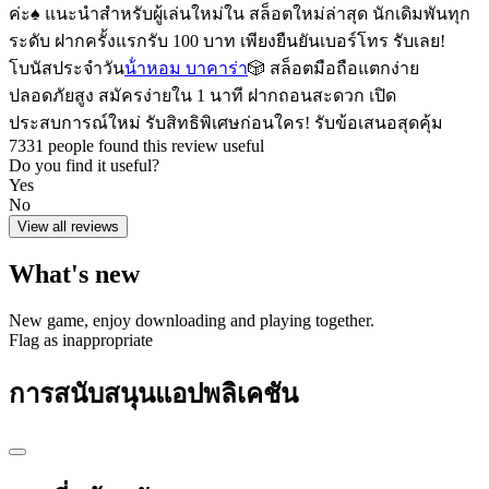
ค่ะ♠️ แนะนำสำหรับผู้เล่นใหม่ใน สล็อตใหม่ล่าสุด นักเดิมพันทุก
ระดับ ฝากครั้งแรกรับ 100 บาท เพียงยืนยันเบอร์โทร รับเลย!
โบนัสประจำวัน
น้ําหอม บาคาร่า
🎲 สล็อตมือถือแตกง่าย
ปลอดภัยสูง สมัครง่ายใน 1 นาที ฝากถอนสะดวก เปิด
ประสบการณ์ใหม่ รับสิทธิพิเศษก่อนใคร! รับข้อเสนอสุดคุ้ม
7331 people found this review useful
Do you find it useful?
Yes
No
View all reviews
What's new
New game, enjoy downloading and playing together.
Flag as inappropriate
การสนับสนุนแอปพลิเคชัน