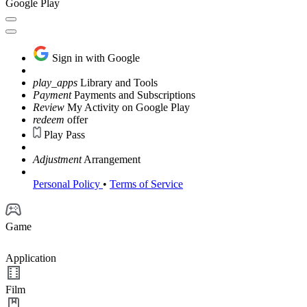
Google Play
Sign in with Google
play_apps
Library and Tools
Payment
Payments and Subscriptions
Review
My Activity on Google Play
redeem
offer
Play Pass
Adjustment
Arrangement
Personal Policy
•
Terms of Service
Game
Application
Film