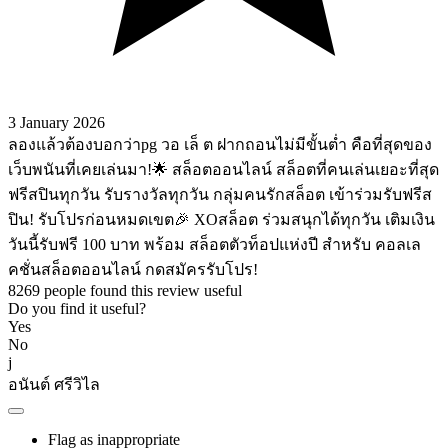
3 January 2026
ลองแล้วต้องบอกว่าpg วอ เล็ ต ฝากถอนไม่มีขั้นต่ำ คือที่สุดของ
เว็บพนันที่เคยเล่นมา!🌟 สล็อตออนไลน์ สล็อตที่คนเล่นเยอะที่สุด
ฟรีสปินทุกวัน รับรางวัลทุกวัน กลุ่มคนรักสล็อต เข้าร่วมรับฟรีส
ปิน! รับโปรก่อนหมดเขต🎉 XOสล็อต ร่วมสนุกได้ทุกวัน เติมเงิน
วันนี้รับฟรี 100 บาท พร้อม สล็อตตัวท็อปแห่งปี สำหรับ คอลเล
คชั่นสล็อตออนไลน์ กดสมัครรับโปร!
8269 people found this review useful
Do you find it useful?
Yes
No
j
อนันต์ ศรีวิไล
Flag as inappropriate