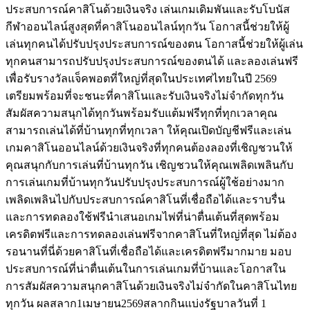
ประสบการณ์คาสิโนด้วยเงินจริง เล่นเกมเดิมพันและรับโบนัส
กีฬาออนไลน์สูงสุดที่คาสิโนออนไลน์ทุกวัน โอกาสนี้ช่วยให้ผู้
เล่นทุกคนได้ปรับปรุงประสบการณ์ของตน โอกาสนี้ช่วยให้ผู้เล่น
ทุกคนสามารถปรับปรุงประสบการณ์ของตนได้ และลองเล่นฟรี
เพื่อรับรางวัลแจ็คพอตที่ใหญ่ที่สุดในประเทศไทยในปี 2569
เตรียมพร้อมที่จะชนะที่คาสิโนและรับเงินจริงไม่จำกัดทุกวัน
สัมผัสความสนุกได้ทุกวันพร้อมรับแต้มฟรีทุกที่ทุกเวลาคุณ
สามารถเล่นได้ที่บ้านทุกที่ทุกเวลา ให้คุณเปิดบัญชีฟรีและเล่น
เกมคาสิโนออนไลน์ด้วยเงินจริงที่ทุกคนต้องลองที่เชิญชวนให้
คุณสนุกกับการเล่นที่บ้านทุกวัน เชิญชวนให้คุณเพลิดเพลินกับ
การเล่นเกมที่บ้านทุกวันปรับปรุงประสบการณ์ผู้ใช้อย่างมาก
เพลิดเพลินไปกับประสบการณ์คาสิโนที่เชื่อถือได้และราบรื่น
และการทดลองใช้ฟรีนำเสนอเกมไพ่ที่น่าตื่นเต้นที่สุดพร้อม
เครดิตฟรีและการทดลองเล่นฟรีจากคาสิโนที่ใหญ่ที่สุด ไม่ต้อง
รอนานที่นี่ด้วยคาสิโนที่เชื่อถือได้และเครดิตฟรีมากมาย มอบ
ประสบการณ์ที่น่าตื่นเต้นในการเล่นเกมที่บ้านและโอกาสใน
การสัมผัสความสนุกคาสิโนด้วยเงินจริงไม่จำกัดในคาสิโนไทย
ทุกวัน ผลสลาก1เมษายน2569สลากกินแบ่งรัฐบาลวันที่ 1