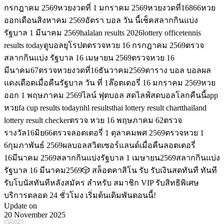
กรกฎาคม 2569หวยงวดที่ 1 มกราคม 2569หวยงวดที่16866หวย
ออกเดือนสิงหาคม 2569อัตรา บอล วัน นี้เช็คสลากกินแบ่ง
รัฐบาล 1 มีนาคม 2569halalan results 2026lottery officetennis
results todayดูบอลยุโรปตตรวจหวย 16 กรกฎาคม 2569ตรวจ
สลากกินแบ่ง รัฐบาล 16 เมษายน 2569ตรวจหวย 16
มีนาคม67ตรวจหวยงวดที่16ธันวาคม2569ตาราง บอล บอลผล
แดงเดือดเมื่อคืนรัฐบาล วัน ที่ 1ล๊อตเตอรี่ 16 มกราคม 2569หวย
ออก 1 พฤษภาคม 2569ไลน์ ฟุตบอล สดไลฟ์สดบอลโลกคืนนี้app
หวยfa cup results todaynhl resultsthai lottery result chartthailand
lottery result checkerตรวจ หวย 16 พฤษภาคม 62ตรวจ
รางวัล16มิย66ตรวจลอตเตอรี่ 1 ตุลาคมพศ 2569ตรวจหวย 1
6กุมภาพันธ์ 2569ผลบอลสวิตเซอร์แลนด์เมื่อคืนลอตเตอรี่
16มีนาคม 2569สลากกินแบ่งรัฐบาล 1 เมษายน2569สลากกินแบ่ง
รัฐบาล 16 มีนาคม2569🎲 สล็อตคาสิโน รับ รับเงินสดทันที ทันที
รับโบนัสทันทีหลังสมัคร สำหรับ สมาชิก VIP รับสิทธิพิเศษ
บริการตลอด 24 ชั่วโมง เริ่มต้นเดิมพันตอนนี้!
Update on
20 November 2025