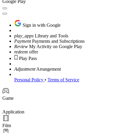
Google Play
Sign in with Google
play_apps
Library and Tools
Payment
Payments and Subscriptions
Review
My Activity on Google Play
redeem
offer
Play Pass
Adjustment
Arrangement
Personal Policy
•
Terms of Service
Game
Application
Film