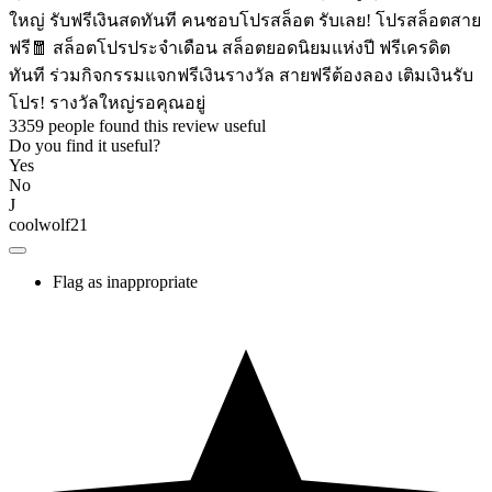
ใหญ่ รับฟรีเงินสดทันที คนชอบโปรสล็อต รับเลย! โปรสล็อตสาย
ฟรี🧧 สล็อตโปรประจำเดือน สล็อตยอดนิยมแห่งปี ฟรีเครดิต
ทันที ร่วมกิจกรรมแจกฟรีเงินรางวัล สายฟรีต้องลอง เติมเงินรับ
โปร! รางวัลใหญ่รอคุณอยู่
3359 people found this review useful
Do you find it useful?
Yes
No
J
coolwolf21
Flag as inappropriate