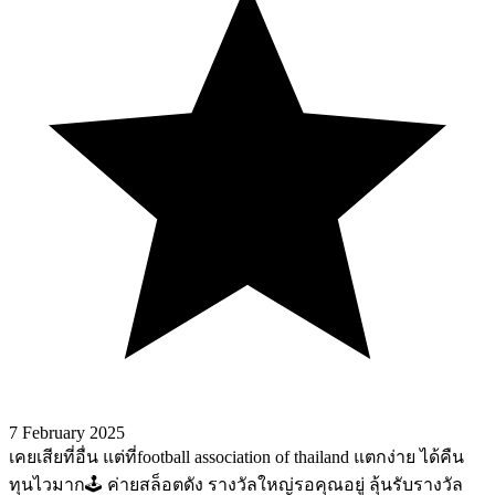
7 February 2025
เคยเสียที่อื่น แต่ที่football association of thailand แตกง่าย ได้คืน
ทุนไวมาก🕹️ ค่ายสล็อตดัง รางวัลใหญ่รอคุณอยู่ ลุ้นรับรางวัล