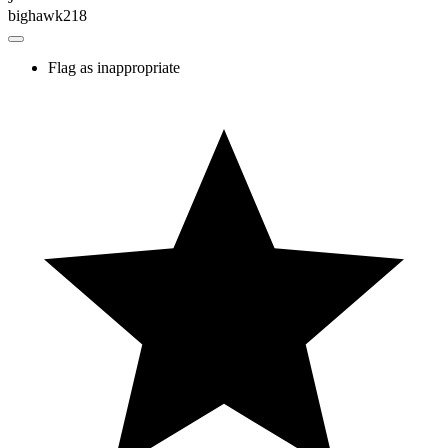
bighawk218
Flag as inappropriate