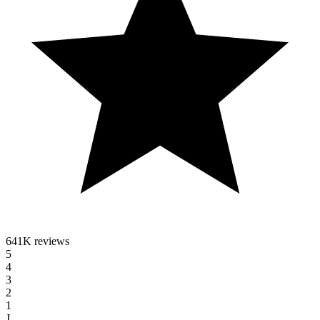
641K reviews
5
4
3
2
1
J