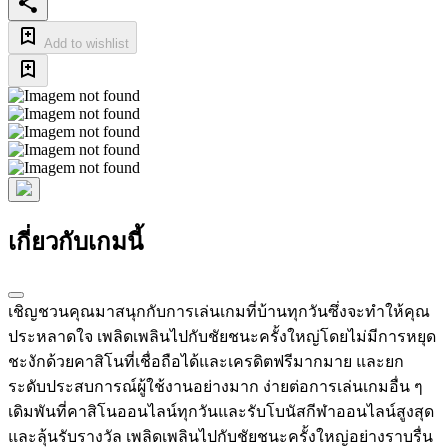
Add to wishlist
เกี่ยวกับเกมนี้
เชิญชวนคุณมาสนุกกับการเล่นเกมที่บ้านทุกวันซึ่งจะทำให้คุณ
ประหลาดใจ เพลิดเพลินไปกับชัยชนะครั้งใหญ่โดยไม่มีการหยุด
ชะงักด้วยคาสิโนที่เชื่อถือได้และเครดิตฟรีมากมาย และยก
ระดับประสบการณ์ผู้ใช้งานอย่างมาก ง่ายต่อการเล่นเกมอื่น ๆ
เดิมพันที่คาสิโนออนไลน์ทุกวันและรับโบนัสกีฬาออนไลน์สูงสุด
และลุ้นรับรางวัล เพลิดเพลินไปกับชัยชนะครั้งใหญ่อย่างราบรื่น