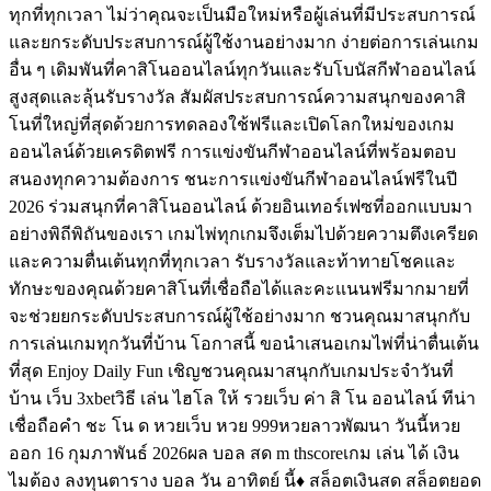
ทุกที่ทุกเวลา ไม่ว่าคุณจะเป็นมือใหม่หรือผู้เล่นที่มีประสบการณ์
และยกระดับประสบการณ์ผู้ใช้งานอย่างมาก ง่ายต่อการเล่นเกม
อื่น ๆ เดิมพันที่คาสิโนออนไลน์ทุกวันและรับโบนัสกีฬาออนไลน์
สูงสุดและลุ้นรับรางวัล สัมผัสประสบการณ์ความสนุกของคาสิ
โนที่ใหญ่ที่สุดด้วยการทดลองใช้ฟรีและเปิดโลกใหม่ของเกม
ออนไลน์ด้วยเครดิตฟรี การแข่งขันกีฬาออนไลน์ที่พร้อมตอบ
สนองทุกความต้องการ ชนะการแข่งขันกีฬาออนไลน์ฟรีในปี
2026 ร่วมสนุกที่คาสิโนออนไลน์ ด้วยอินเทอร์เฟซที่ออกแบบมา
อย่างพิถีพิถันของเรา เกมไพ่ทุกเกมจึงเต็มไปด้วยความตึงเครียด
และความตื่นเต้นทุกที่ทุกเวลา รับรางวัลและท้าทายโชคและ
ทักษะของคุณด้วยคาสิโนที่เชื่อถือได้และคะแนนฟรีมากมายที่
จะช่วยยกระดับประสบการณ์ผู้ใช้อย่างมาก ชวนคุณมาสนุกกับ
การเล่นเกมทุกวันที่บ้าน โอกาสนี้ ขอนำเสนอเกมไพ่ที่น่าตื่นเต้น
ที่สุด Enjoy Daily Fun เชิญชวนคุณมาสนุกกับเกมประจำวันที่
บ้าน เว็บ 3xbetวิธี เล่น ไฮโล ให้ รวยเว็บ ค่า สิ โน ออนไลน์ ทีน่า
เชื่อถือคำ ชะ โน ด หวยเว็บ หวย 999หวยลาวพัฒนา วันนี้หวย
ออก 16 กุมภาพันธ์ 2026ผล บอล สด m thscoreเกม เล่น ได้ เงิน
ไมต้อง ลงทุนตาราง บอล วัน อาทิตย์ นี้♦️ สล็อตเงินสด สล็อตยอด