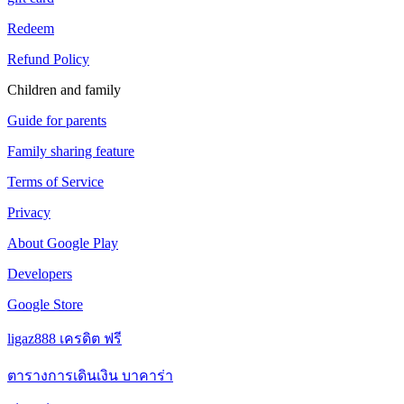
Redeem
Refund Policy
Children and family
Guide for parents
Family sharing feature
Terms of Service
Privacy
About Google Play
Developers
Google Store
ligaz888 เครดิต ฟรี
ตารางการเดินเงิน บาคาร่า