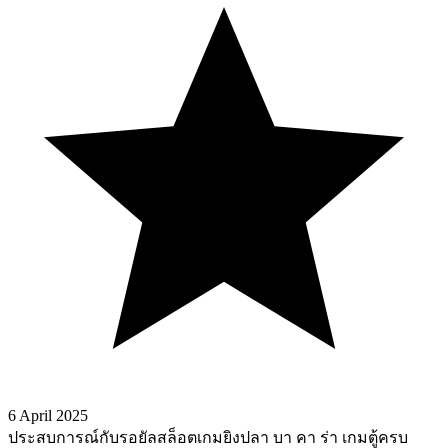
6 April 2025
ประสบการณ์กับรอยัลสล็อตเกมยิงปลา บา คา ร่า เกมตู้ครบ