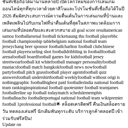
ชั่นที่เชื่อถือได้มานานหลายปี เปิดโลกใหม่ของการเล่นเกม
ออนไลน์ทุกที่ทุกเวลาด้วยคาสิโนและโปรโมชั่นที่เชื่อถือได้ในปี
2026 สัมผัสประสบการณ์ความตื่นเต้นในการเล่นเกมที่บ้านและ
เพลิดเพลินไปกับเกมไพ่ที่น่าตื่นเต้นที่สุดในสภาพแวดล้อมการ
เล่นเกมที่ปลอดภัยและสะดวกสบาย all goal score resultamerican
samoa footballarsenal football ticketsaung thu football playerbbc
football championship tablebelgium national football team
jerseychang beer sponsor footballcharlton football clubchinese
football playerscurling shot footballdribbling in footballfootball
arenafootball boardfootball games for kidsfootball jersey
streetwearfootball kit whitefootball manager personalityfootball
maniacsfootball match bangkokfootball news nowfootball
partyfootball pitch grassfootball player agentsfootball quiz
answersfootball undershirtfootball weeklyfootball without origi is
nothinggraphic footballhighest paid footballerindia national football
team rankinginspirational football quotesinter football teamjames
footballerline up football todaymatch schedulememphis
footballnacho footballerportugal national football team wikipremier
football 1professional football🌟 สล็อตเครดิตฟรี คืนเงินสล็อตราย
วัน ทดลองเล่นฟรี นักเดิมพันทุกระดับ บริการลูกค้าตลอดปี เข้า
ร่วมรับฟรีสปิน!
Update on