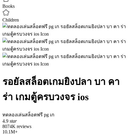
Books
Children
รอยัลสล็อตเกมยิงปลา บา คา
ร่า เกมตู้ครบวงจร ios
ทดลองเล่นสล็อตฟรี pg เก
4.9
star
8074K reviews
10.1M+