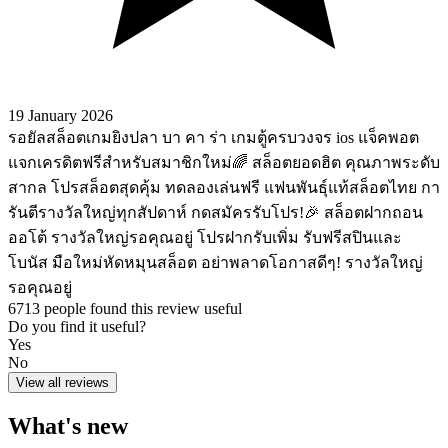
19 January 2026
รอยัลสล็อตเกมยิงปลา บา คา ร่า เกมตู้ครบวงจร ios แจ็คพอต
แจกเครดิตฟรีสำหรับสมาชิกใหม่🌈 สล็อตยอดฮิต คุณภาพระดับ
สากล โปรสล็อตสุดคุ้ม ทดลองเล่นฟรี แฟนพันธุ์แท้สล็อตไทย กา
รันตีรางวัลใหญ่ทุกสัปดาห์ กดสมัครรับโปร!🎉 สล็อตฝากถอน
ออโต้ รางวัลใหญ่รอคุณอยู่ โปรฝากรับเพิ่ม รับฟรีสปินและ
โบนัส มือใหม่หัดหมุนสล็อต อย่าพลาดโอกาสดีๆ! รางวัลใหญ่
รอคุณอยู่
6713 people found this review useful
Do you find it useful?
Yes
No
View all reviews
What's new