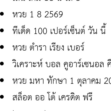
หวย 1 8 2569
ทีเด็ด 100 เปอร์เซ็นต์ วัน นี้
หวย ตำรา เรียง เบอร์
วิเคราะห์ บอล คูอาร์เซนอล คื
หวย มหา ทักษา 1 ตุลาคม 2
สล็อต ออ โต้ เครดิต ฟรี