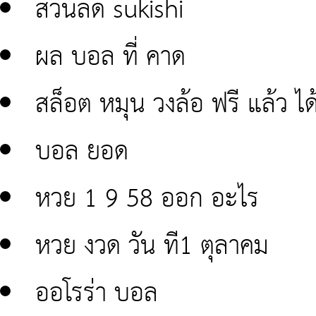
ส่วนลด sukishi
ผล บอล ที่ คาด
สล็อต หมุน วงล้อ ฟรี แล้ว ได้
บอล ยอด
หวย 1 9 58 ออก อะไร
หวย งวด วัน ที1 ตุลาคม
ออโรร่า บอล