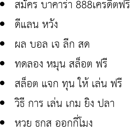
สมัคร บาคาร่า 888เครดิตฟรี
ดีแลน หวัง
ผล บอล เจ ลีก สด
ทดลอง หมุน สล็อต ฟรี
สล็อต แจก ทุน ให้ เล่น ฟรี
วิธี การ เล่น เกม ยิง ปลา
หวย ธกส ออกกี่โมง