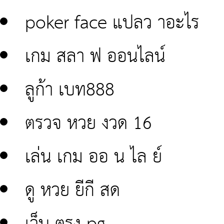
poker face แปลว าอะไร
เกม สลา ฟ ออนไลน์
ลูก้า เบท888
ตรวจ หวย งวด 16
เล่น เกม ออ น ไล ย์
ดู หวย ยีกี สด