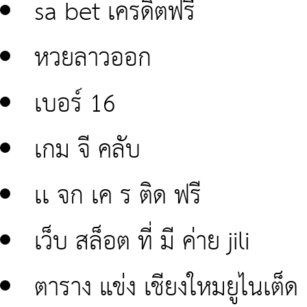
sa bet เครดิตฟรี
หวยลาวออก
เบอร์ 16
เกม จี คลับ
เเ จก เค ร ติด ฟรี
เว็บ สล็อต ที่ มี ค่าย jili
ตาราง แข่ง เชียงใหมยูไนเต็ด