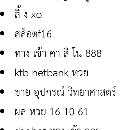
ลิ้ ง xo
สล็อตf16
ทาง เข้า คา สิ โน 888
ktb netbank หวย
ขาย อุปกรณ์ วิทยาศาสตร์
ผล หวย 16 10 61