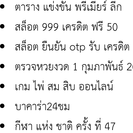
ตาราง แข่งขัน พรีเมียร์ ลีก
สล็อต 999 เครดิต ฟรี 50
สล็อต ยืนยัน otp รับ เครดิต 
ตรวจหวยงวด 1 กุมภาพันธ์ 
เกม ไพ่ สม สิบ ออนไลน์
บาคาร่า24ชม
กีฬา แห่ง ชาติ ครั้ง ที่ 47