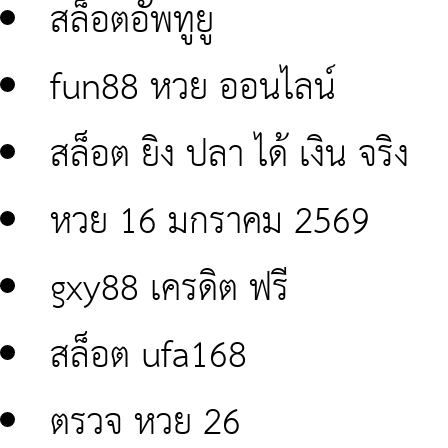
สล็อตอัพทูยู
fun88 หวย ออนไลน์
สล็อต ยิง ปลา ได้ เงิน จริง
หวย 16 มกราคม 2569
gxy88 เครดิต ฟรี
สล็อต ufa168
ตรวจ หวย 26