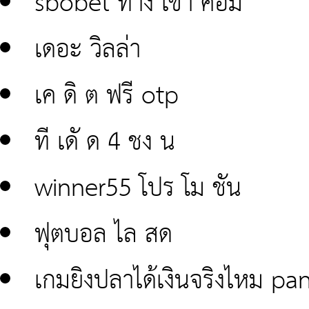
sbobet ทาง เข้า คอม
เดอะ วิลล่า
เค ดิ ต ฟรี otp
ที เดั ด 4 ชง น
winner55 โปร โม ชัน
ฟุตบอล ไล สด
เกมยิงปลาได้เงินจริงไหม pan