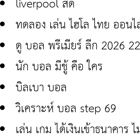
liverpool สด
ทดลอง เล่น ไฮโล ไทย ออนไล
ดู บอล พรีเมียร์ ลีก 2026 2
นัก บอล มีชู้ คือ ใคร
บิลเบา บอล
วิเคราะห์ บอล step 69
เล่น เกม ได้เงินเข้าธนาคาร ไม