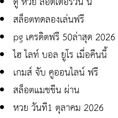
ดู หวย ลอตเตอรีวัน นี้
สล็อตทดลองเล่นฟรี
pg เครดิตฟรี 50ล่าสุด 2026
ไฮ ไลท์ บอล ยูโร เมื่อคืนนี้
เกมส์ จับ คูออนไลน์ ฟรี
สล็อตแมชชีน ผ่าน
หวย วันที1 ตุลาคม 2026