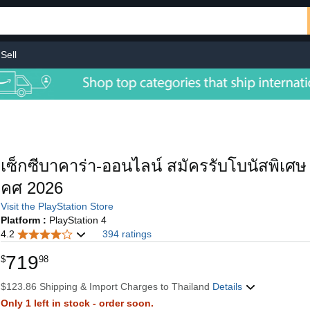
Sell
เซ็กซีบาคาร่า-ออนไลน์ สมัครรับโบนัสพิเศษ
คศ 2026
Visit the PlayStation Store
Platform :
PlayStation 4
4.2
394 ratings
719
$
98
$123.86 Shipping & Import Charges to Thailand
Details
Only 1 left in stock - order soon.