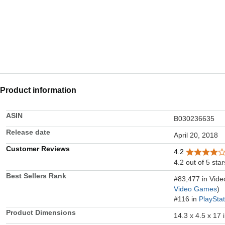
Product information
ASIN
B030236635
Release date
April 20, 2018
Customer Reviews
4.2
4.2 out of 5 star
Best Sellers Rank
#83,477 in Vid
Video Games
)
#116 in
PlaySta
Product Dimensions
14.3 x 4.5 x 17