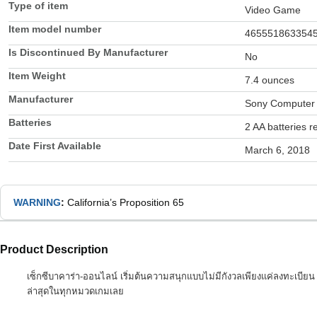
Type of item
Video Game
Item model number
465551863354
Is Discontinued By Manufacturer
No
Item Weight
7.4 ounces
Manufacturer
Sony Computer 
Batteries
2 AA batteries r
Date First Available
March 6, 2018
WARNING
:
California’s Proposition 65
Product Description
เซ็กซีบาคาร่า-ออนไลน์ เริ่มต้นความสนุกแบบไม่มีกังวลเพียงแค่ลงทะเบียน ค
ล่าสุดในทุกหมวดเกมเลย