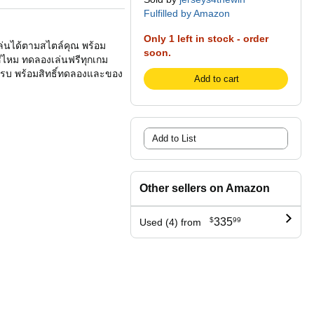
Fulfilled by Amazon
Only 1 left in stock - order
ล่นได้ตามสไตล์คุณ พร้อม
soon.
ไหม ทดลองเล่นฟรีทุกเกม
ห้ครบ พร้อมสิทธิ์ทดลองและของ
Add to cart
Add to List
Other sellers on Amazon
$
335
99
Used (4) from