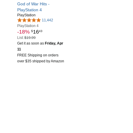
God of War Hits -
PlayStation 4
PlayStation
11,442
PlayStation 4
-18%
16
$
43
List:
$19.99
Get it as soon as
Friday, Apr
11
FREE Shipping on orders
over $35 shipped by Amazon