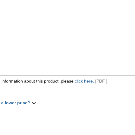
 information about this product, please
click here.
[PDF ]
t a lower price?