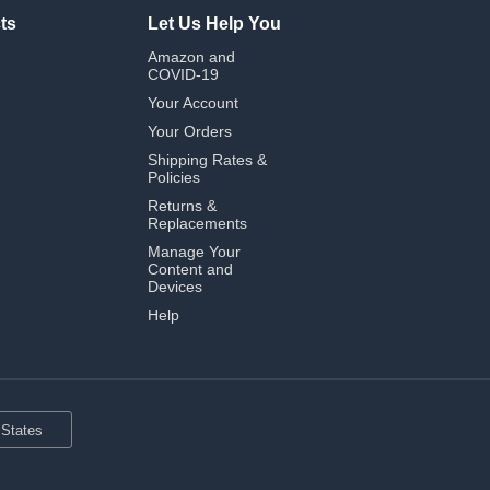
ts
Let Us Help You
Amazon and
COVID-19
Your Account
Your Orders
Shipping Rates &
Policies
Returns &
Replacements
Manage Your
Content and
Devices
Help
 States