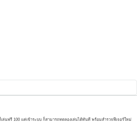
ที่เล่นฟรี 100 แค่เข้าระบบ ก็สามารถทดลองเล่นได้ทันที พร้อมสำรวจฟีเจอร์ใหม่