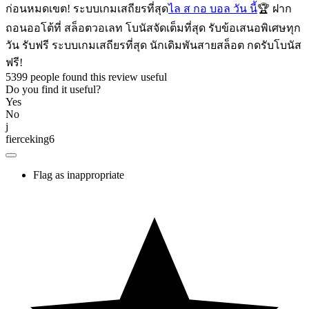
ก่อนหมดเขต! ระบบเกมเสถียรที่สุด
ไล ส กอ บอล วัน นี้
🏆 ฝาก
ถอนออโต้ที่ สล็อตวอเลท โบนัสจัดเต็มที่สุด รับข้อเสนอพิเศษทุก
วัน รับฟรี ระบบเกมเสถียรที่สุด นักเดิมพันสายสล็อต กดรับโบนัส
ฟรี!
5399 people found this review useful
Do you find it useful?
Yes
No
j
fierceking6
Flag as inappropriate