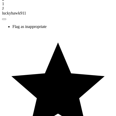
1
J
luckyhawk911
Flag as inappropriate