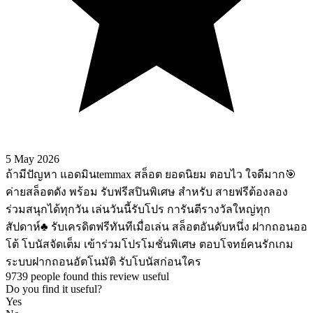
5 May 2026
ถ้ามีปัญหา แอดมินtemmax สล็อต ยอดนิยม ตอบไว ใจดีมาก🎯
ค่ายสล็อตดัง พร้อม รับฟรีสปินพิเศษ สำหรับ สายฟรีต้องลอง
ร่วมสนุกได้ทุกวัน เล่นวันนี้รับโปร การันตีรางวัลใหญ่ทุก
สัปดาห์♣️ รับเครดิตฟรีทันทีเมื่อเล่น สล็อตอันดับหนึ่ง ฝากถอนออ
โต้ โบนัสจัดเต็ม เข้าร่วมโปรโมชั่นพิเศษ ตอบโจทย์คนรักเกม
ระบบฝากถอนอัตโนมัติ รับโบนัสก่อนใคร
9739 people found this review useful
Do you find it useful?
Yes