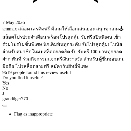
7 May 2026
temmax สล็อต เครดิตฟรี มีเกมให้เลือกเล่นเยอะ สนุกทุกเกม🕹️
สล็อตโปรประจำเดือน พร้อมโปรสุดคุ้ม รับฟรีสปินพิเศษ เข้า
ร่วมโปรโมชั่นพิเศษ นักเดิมพันทุกระดับ รับโปรสุดคุ้ม! โบนัส
สำหรับสมาชิกใหม่♦️ สล็อตยอดฮิต รับ รับฟรี 100 บาททุกยอด
ฝาก ทันที ร่วมกิจกรรมแจกฟรีเงินรางวัล สำหรับ ผู้ชื่นชอบเกม
มือถือ โปรสล็อตสายฟรี สมัครรับสิทธิ์พิเศษ
9619 people found this review useful
Do you find it useful?
Yes
No
J
grandtiger770
Flag as inappropriate