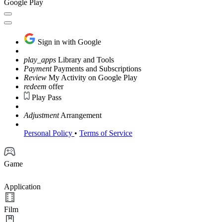
Google Play
Sign in with Google
play_apps
Library and Tools
Payment
Payments and Subscriptions
Review
My Activity on Google Play
redeem
offer
Play Pass
Adjustment
Arrangement
Personal Policy
•
Terms of Service
Game
Application
Film