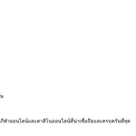
้น
ป็นกีฬาออนไลน์และคาสิโนออนไลน์ที่น่าเชื่อถือและครบครันที่สุด