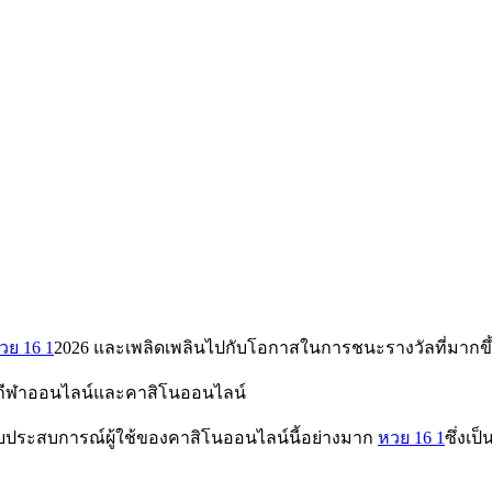
วย 16 1
2026 และเพลิดเพลินไปกับโอกาสในการชนะรางวัลที่มากขึ
สนอกีฬาออนไลน์และคาสิโนออนไลน์
บประสบการณ์ผู้ใช้ของคาสิโนออนไลน์นี้อย่างมาก
หวย 16 1
ซึ่งเ