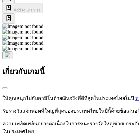
Add to wishlist
เกี่ยวกับเกมนี้
ให้คุณสนุกไปกับคาสิโนด้วยเงินจริงที่ดีที่สุดในประเทศไทยในปี
ห
รับรางวัลแจ็กพอตที่ใหญ่ที่สุดของประเทศไทยในปีนี้ด้วยข้อเ
ความเพลิดเพลินอย่างต่อเนื่องในการชนะรางวัลใหญ่ช่วยยกระดั
ในประเทศไทย