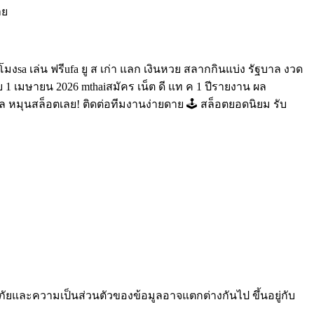
าย
วโมงsa เล่น ฟรีufa ยู ส เก่า แลก เงินหวย สลากกินแบ่ง รัฐบาล งวด
 1 เมษายน 2026 mthaiสมัคร เน็ต ดี แท ค 1 ปีรายงาน ผล
วัล หมุนสล็อตเลย! ติดต่อทีมงานง่ายดาย 🕹️ สล็อตยอดนิยม รับ
ยและความเป็นส่วนตัวของข้อมูลอาจแตกต่างกันไป ขึ้นอยู่กับ