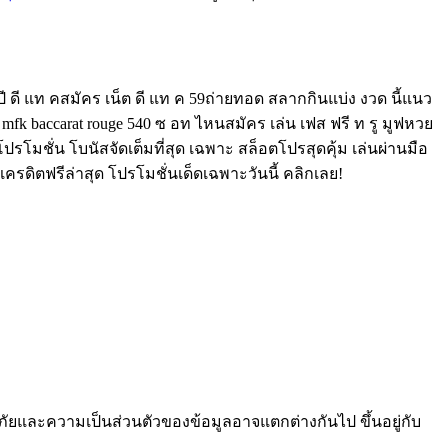
 ดี แท คสมัคร เน็ต ดี แท ค 59ถ่ายทอด สลากกินแบ่ง งวด นี้แนว
mfk baccarat rouge 540 ซ อท ไหนสมัคร เล่น เฟส ฟรี ท รู มูฟหวย
รโมชั่น โบนัสจัดเต็มที่สุด เฉพาะ สล็อตโปรสุดคุ้ม เล่นผ่านมือ
เครดิตฟรีล่าสุด โปรโมชั่นเด็ดเฉพาะวันนี้ คลิกเลย!
ยและความเป็นส่วนตัวของข้อมูลอาจแตกต่างกันไป ขึ้นอยู่กับ