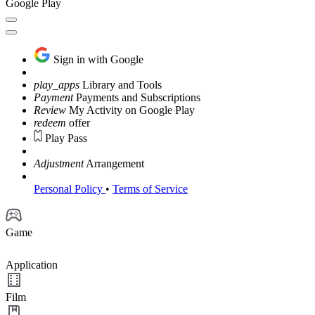
Google Play
Sign in with Google
play_apps
Library and Tools
Payment
Payments and Subscriptions
Review
My Activity on Google Play
redeem
offer
Play Pass
Adjustment
Arrangement
Personal Policy
•
Terms of Service
Game
Application
Film