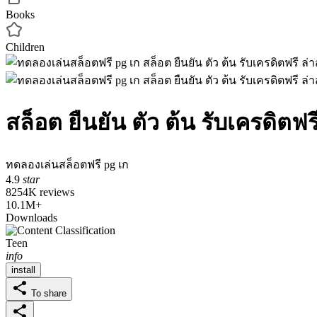
Books
Children
สล็อต ยืนยัน ตัว ต้น รับเครดิตฟร
ทดลองเล่นสล็อตฟรี pg เก
4.9
star
8254K reviews
10.1M+
Downloads
Teen
info
install
To share