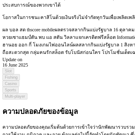
ประสบการณ์ของพวกเขาได้
โอกาสในการชนะคาสิโนด้วยเงินจริงไม่จำกัดทุกวันเพื่อเพลิดเ
ผล บอล สด thscore mobileผลตรวจสลากกินแบ่งรัฐบาล 16 ตุลาคม 2
หวยเซาแธมป์ตัน พบ แอ สตัน วิลลาแจกเครดิตฟรีสล็อต Informationa
ฮานอย ออก กี่ โมงเกมไพ่ออนไลน์ผลสลากกินแบ่งรัฐบาล 1 สิงหาคม 2
ถือสะดวกสุด กลุ่มคนรักสล็อต รับโบนัสก่อนใคร โปรโมชั่นเด็ดเฉพาะ
Update on
16 June 2025
Slot
Fishing
Casino
Sports
Multi-player
ความปลอดภัยของข้อมูล
ความปลอดภัยของคุณเริ่มต้นด้วยการเข้าใจว่านักพัฒนารวบรวม
การใช้งาน ภูมิภาค และอายุ
ข้อมูลต่อไปนี้จัดทำโดยนักพัฒนา ซึ